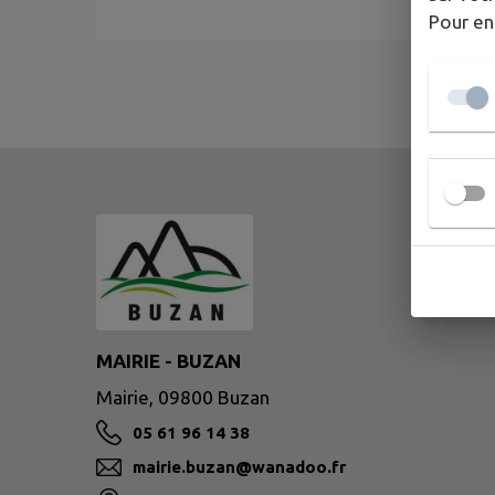
Pour en
MAIRIE - BUZAN
Mairie, 09800 Buzan
05 61 96 14 38
mairie.buzan@wanadoo.fr