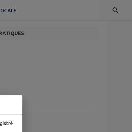
minin
LOCALE
RATIQUES
gistré