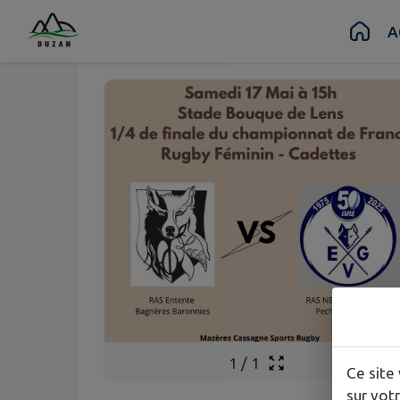
Mai
17
Contenu
Menu
Recherche
Pied de page
A
Sam.
1
/
1
Ce site 
sur votr