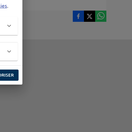
kies
.
ORISER